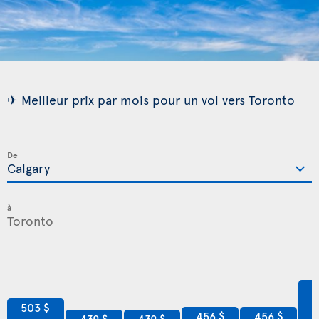
✈ Meilleur prix par mois pour un vol vers Toronto
De
à
6
503 $
456 $
456 $
439 $
439 $