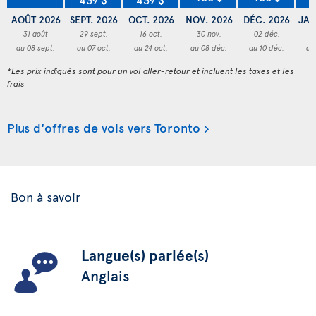
AOÛT 2026
SEPT. 2026
OCT. 2026
NOV. 2026
DÉC. 2026
JAN
31 août
29 sept.
16 oct.
30 nov.
02 déc.
3
au 08 sept.
au 07 oct.
au 24 oct.
au 08 déc.
au 10 déc.
au
*Les prix indiqués sont pour un vol aller-retour et incluent les taxes et les
frais
Plus d'offres de vols vers Toronto
Bon à savoir
Langue(s) parlée(s)
Anglais