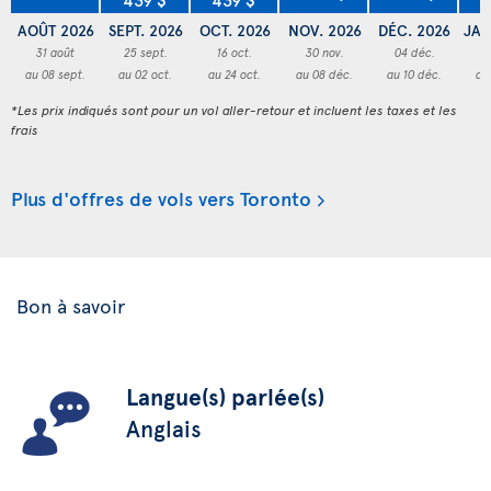
AOÛT 2026
SEPT. 2026
OCT. 2026
NOV. 2026
DÉC. 2026
JAN
31 août
25 sept.
16 oct.
30 nov.
04 déc.
3
au 08 sept.
au 02 oct.
au 24 oct.
au 08 déc.
au 10 déc.
au
*Les prix indiqués sont pour un vol aller-retour et incluent les taxes et les
frais
Plus d'offres de vols vers Toronto
Bon à savoir
Langue(s) parlée(s)
Anglais