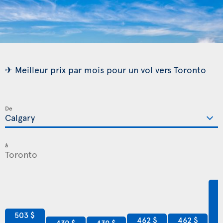
✈ Meilleur prix par mois pour un vol vers Toronto
De
à
7
503 $
462 $
462 $
439 $
439 $