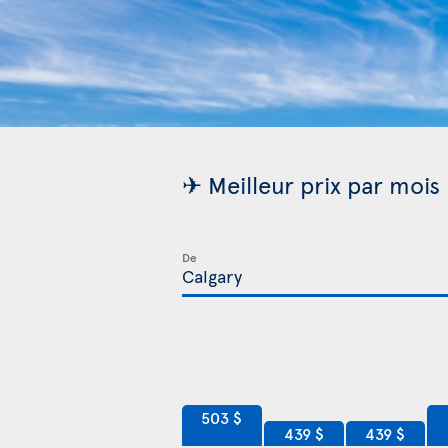
✈ Meilleur prix par mois
De
503 $
439 $
439 $