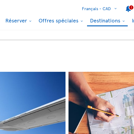
1
Français -
CAD
Réserver
Offres spéciales
Destinations