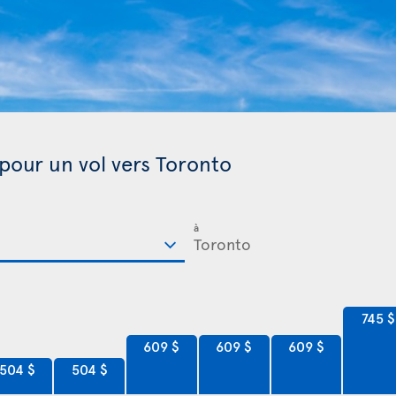
 pour un vol vers Toronto
à
745 $
609 $
609 $
609 $
504 $
504 $