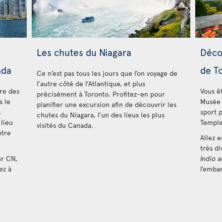
Les chutes du Niagara
Décou
ada
de T
Ce n’est pas tous les jours que l’on voyage de
l’autre côté de l’Atlantique, et plus
fre des
Vous ê
précisément à Toronto. Profitez-en pour
s le
Musée 
planifier une excursion afin de découvrir les
,
sport 
chutes du Niagara, l’un des lieux les plus
 lieu
Temple
visités du Canada.
ntre
Allez e
très d
ur CN,
India
a
ez à
l’emba