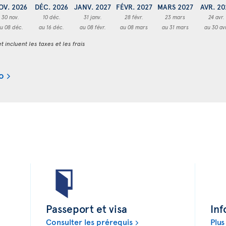
OV. 2026
DÉC. 2026
JANV. 2027
FÉVR. 2027
MARS 2027
AVR. 20
30 nov.
10 déc.
31 janv.
28 févr.
23 mars
24 avr.
u 08 déc.
au 16 déc.
au 08 févr.
au 08 mars
au 31 mars
au 30 av
t incluent les taxes et les frais
o
Passeport et visa
Inf
Consulter les prérequis
Plus