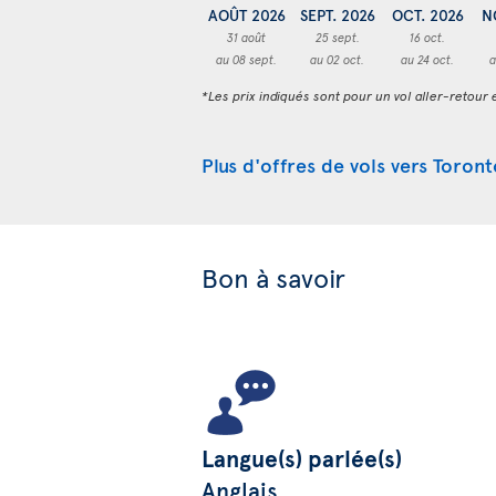
AOÛT 2026
SEPT. 2026
OCT. 2026
N
31 août
25 sept.
16 oct.
au 08 sept.
au 02 oct.
au 24 oct.
a
*Les prix indiqués sont pour un vol aller-retour e
Plus d'offres de vols vers Toront
Bon à savoir
Langue(s) parlée(s)
Anglais