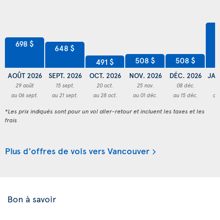
8
698 $
648 $
508 $
508 $
491 $
AOÛT 2026
SEPT. 2026
OCT. 2026
NOV. 2026
DÉC. 2026
JAN
29 août
15 sept.
20 oct.
25 nov.
08 déc.
3
au 06 sept.
au 21 sept.
au 28 oct.
au 01 déc.
au 15 déc.
au
*Les prix indiqués sont pour un vol aller-retour et incluent les taxes et les
frais
Plus d'offres de vols vers Vancouver
Bon à savoir