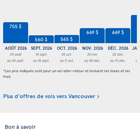
8
755 $
669 $
669 $
565 $
560 $
AOÛT 2026
SEPT. 2026
OCT. 2026
NOV. 2026
DÉC. 2026
JAN
29 août
10 sept.
03 oct.
30 nov.
02 déc.
3
au 04 sept.
au 18 sept.
au 11 oct.
au 08 déc.
au 10 déc.
au
*Les prix indiqués sont pour un vol aller-retour et incluent les taxes et les
frais
Plus d'offres de vols vers Vancouver
Bon à savoir