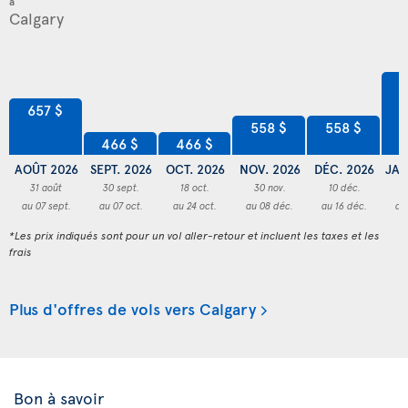
à
8
657 $
558 $
558 $
466 $
466 $
AOÛT 2026
SEPT. 2026
OCT. 2026
NOV. 2026
DÉC. 2026
JAN
31 août
30 sept.
18 oct.
30 nov.
10 déc.
3
au 07 sept.
au 07 oct.
au 24 oct.
au 08 déc.
au 16 déc.
au
*Les prix indiqués sont pour un vol aller-retour et incluent les taxes et les
frais
Plus d'offres de vols vers Calgary
Bon à savoir