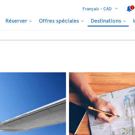
1
Français -
CAD
Réserver
Offres spéciales
Destinations