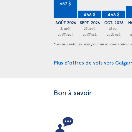
657 $
466 $
466 $
AOÛT 2026
SEPT. 2026
OCT. 2026
N
31 août
29 sept.
18 oct.
au 07 sept.
au 07 oct.
au 24 oct.
a
*Les prix indiqués sont pour un vol aller-retour e
Plus d'offres de vols vers Calgar
Bon à savoir