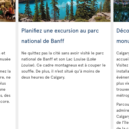
Planifiez une excursion au parc
Décou
national de Banff
mon
 et
Ne quittez pas la cité sans avoir visité le parc
Calgar
 musée
national de Banff et son Lac Louise (
Lake
accuei
Louise
). Ce cadre montagneux est à couper le
Visitez
mez la
souffle. De plus, il n’est situé qu’à moins de
instal
re, ne
deux heures de Calgary.
événem
plus
plus vi
une
trouve
s, des
métrop
ncore.
Parcour
admire
Calgar
de l’î
de la c