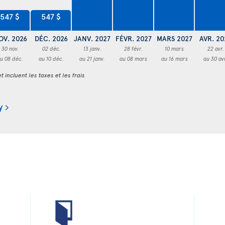
547 $
547 $
OV. 2026
DÉC. 2026
JANV. 2027
FÉVR. 2027
MARS 2027
AVR. 20
30 nov.
02 déc.
13 janv.
28 févr.
10 mars
22 avr.
u 08 déc.
au 10 déc.
au 21 janv.
au 08 mars
au 16 mars
au 30 av
t incluent les taxes et les frais
y