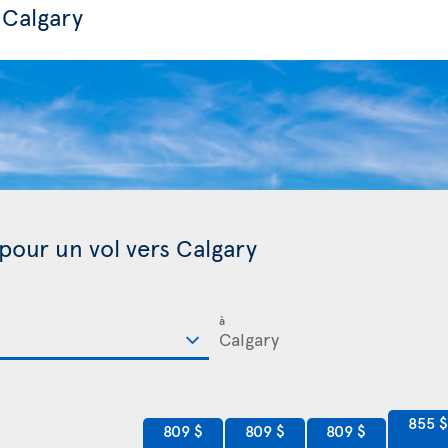
 Calgary
 pour un vol vers Calgary
à
855 
809 $
809 $
809 $