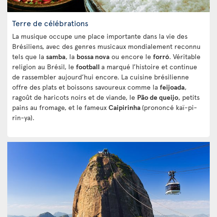
Terre de célébrations
La musique occupe une place importante dans la vie des
Brésiliens, avec des genres musicaux mondialement reconnu
tels que la
samba
, la
bossa nova
ou encore le
forró
. Véritable
religion au Brésil, le
football
a marqué l’histoire et continue
de rassembler aujourd’hui encore. La cuisine brésilienne
offre des plats et boissons savoureux comme la
feijoada
,
ragoût de haricots noirs et de viande, le
Pão de queijo
, petits
pains au fromage, et le fameux
Caipirinha
(prononcé kaï-pi-
rin-ya).