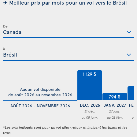
✈ Meilleur prix par mois pour un vol vers le Brésil
De
à
1 129 $
Aucun vol disponible
8
de août 2026 au novembre 2026
794 $
DÉC. 2026
JANV. 2027
FÉV
AOÛT 2026 - NOVEMBRE 2026
31 déc.
27 janv.
0
au 08 janv.
au 02 févr.
au 
*Les prix indiqués sont pour un vol aller-retour et incluent les taxes et les
frais