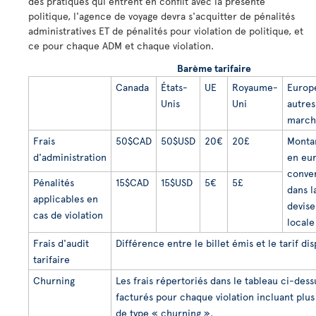
des pratiques qui entrent en conflit avec la présente
politique, l'agence de voyage devra s'acquitter de pénalités
administratives ET de pénalités pour violation de politique, et
ce pour chaque ADM et chaque violation.
Barème tarifaire
Canada
États-
UE
Royaume-
Europ
Unis
Uni
autres
march
Frais
50$CAD
50$USD
20€
20£
Monta
d'administration
en eu
conver
Pénalités
15$CAD
15$USD
5€
5£
dans l
applicables en
devise
cas de violation
locale
Frais d'audit
Différence entre le billet émis et le tarif di
tarifaire
Churning
Les frais répertoriés dans le tableau ci-dess
facturés pour chaque violation incluant plus
de type « churning ».