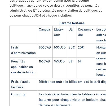
des pratiques qui entrent en conflit avec la présente
politique, l'agence de voyage devra s'acquitter de pénalités
administratives ET de pénalités pour violation de politique, et
ce pour chaque ADM et chaque violation.
Barème tarifaire
Canada
États-
UE
Royaume-
Europ
Unis
Uni
autres
march
Frais
50$CAD
50$USD
20€
20£
Monta
d'administration
en eu
conver
Pénalités
15$CAD
15$USD
5€
5£
dans l
applicables en
devise
cas de violation
locale
Frais d'audit
Différence entre le billet émis et le tarif di
tarifaire
Churning
Les frais répertoriés dans le tableau ci-dess
facturés pour chaque violation incluant plus
de type « churning ».