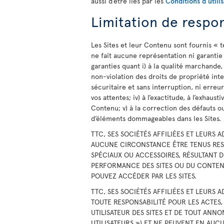
aussi d’être liés par les
Conditions d'utili
Limitation de respon
Les Sites et leur Contenu sont fournis « te
ne fait aucune représentation ni garantie
garanties quant i) à la qualité marchande,
non-violation des droits de propriété int
sécuritaire et sans interruption, ni erreur; 
vos attentes; iv) à l’exactitude, à l’exhausti
Contenu; v) à la correction des défauts ou 
d’éléments dommageables dans les Sites.
TTC, SES SOCIÉTÉS AFFILIÉES ET LEURS
AUCUNE CIRCONSTANCE ÊTRE TENUS RES
SPÉCIAUX OU ACCESSOIRES, RÉSULTANT D
PERFORMANCE DES SITES OU DU CONTENU
POUVEZ ACCÉDER PAR LES SITES.
TTC, SES SOCIÉTÉS AFFILIÉES ET LEURS
TOUTE RESPONSABILITÉ POUR LES ACTES,
UTILISATEUR DES SITES ET DE TOUT ANN
UTILISATEURS ») ET NE PEUVENT EN AUC