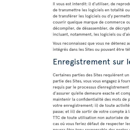
Il vous est interdit: i) d’utiliser, de repr
de transmettre les logiciels en totalité ou
de transférer les logiciels ou d’y permettr
couvrir quelque marque de commerce ou av
décompiler, de désassembler, de décrypter
incluant, notamment, les logiciels ou d’ai
Vous reconnaissez que vous ne détenez aucu
intégrés dans les Sites ou pouvant être té
Enregistrement sur l
Certaines parties des Sites requièrent un
partie des Sites, vous vous engagez à fourn
requis par le processus d’enregistrement
d'assurer qu’elle demeure exacte et comp
maintenir la confidentialité des mots de p
votre enregistrement; ii) de toute activit
passe; et iii) de sortir de votre compte à 
TTC de toute utilisation non autorisée de
cas où vous feriez défaut de respecter le
pourra être tenu responsable des perte