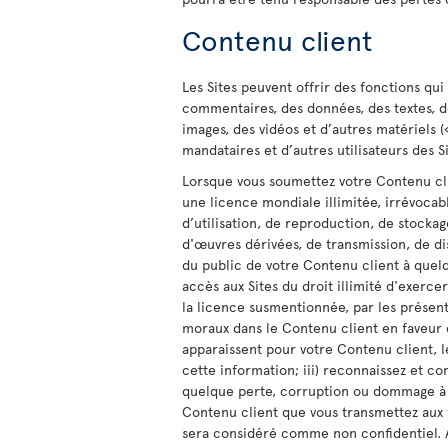
Contenu client
Les Sites peuvent offrir des fonctions q
commentaires, des données, des textes, de
images, des vidéos et d’autres matériels 
mandataires et d’autres utilisateurs des S
Lorsque vous soumettez votre Contenu clie
une licence mondiale illimitée, irrévocable
d’utilisation, de reproduction, de stockag
d'œuvres dérivées, de transmission, de di
du public de votre Contenu client à quelqu
accès aux Sites du droit illimité d'exerce
la licence susmentionnée, par les présent
moraux dans le Contenu client en faveur 
apparaissent pour votre Contenu client, le
cette information; iii) reconnaissez et c
quelque perte, corruption ou dommage à v
Contenu client que vous transmettez aux f
sera considéré comme non confidentiel. Au 