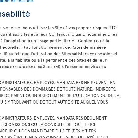
sation de YouTube
.
sabilité
ls quels ». Vous utilisez les Sites à vos propres risques. TTC
 quant aux Sites et à leur Contenu, incluant, notamment, les
 à l’adaptation à un usage particulier du Contenu ou à la
ellectuelle; ii) au fonctionnement des Sites de manière
iii) au fait que l’utilisation des Sites satisfera vos besoins et
vité, à la fiabilité ou à la pertinence des Sites et de leur
des erreurs dans les Sites ; vi) à l’absence de virus ou
 ADMINISTRATEURS, EMPLOYÉS, MANDATAIRES NE PEUVENT EN
PONSABLES DES DOMMAGES DE TOUTE NATURE, INDIRECTS,
IRECTEMENT OU INDIRECTEMENT DE L'UTILISATION OU DE LA
 S’Y TROUVANT OU DE TOUT AUTRE SITE AUQUEL VOUS
 ADMINISTRATEURS, EMPLOYÉS, MANDATAIRES DÉCLINENT
 LES OMISSIONS OU LA CONDUITE DE TOUT TIERS
ONCEUR OU COMMANDITAIRE DU SITE (DES « TIERS
UN CAS ÊTRE TENUS RESPONSABLES DE TOUT PRÉJUDICE,