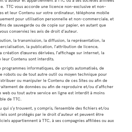
 d'auteur et appartiennent à TTC ou à ses sociétés affiliées
ence. TTC vous accorde une licence non-exclusive et non-
Sites et leur Contenu sur votre ordinateur, téléphone mobile
iquement pour utilisation personnelle et non-commerciale, et
fins de sauvegarde ou de copie sur papier, en autant que
vous conserviez les avis de droit d’auteur.
ution, la transmission, la diffusion, la représentation, la
cialisation, la publication, l’attribution de licence,
a création d’œuvres dérivées, l’affichage sur internet, la
e leur Contenu sont interdits.
, de programmes informatiques, de scripts automatisés, de
e robots ou de tout autre outil ou moyen technique pour
distribuer ou manipuler le Contenu de ces Sites ou afin de
aitement de données ou afin de reproduire et/ou d’afficher
e web ou tout autre service en ligne est interdit à moins
able de TTC.
ou qui s’y trouvent, y compris, l’ensemble des fichiers et/ou
els sont protégés par le droit d’auteur et peuvent être
iciels appartiennent à TTC, à ses compagnies affiliées ou aux