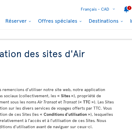
1
Français -
CAD
Réserver
Offres spéciales
Destinations
ation des sites d'Air
 remercions d’utiliser notre site web, notre application
s sociaux (collectivement, les «
Sites
»), propriété de
mment sous les noms
Air Transat
et
Transat
(«
TTC
»). Les Sites
ion sur les divers services de voyages offerts par TTC. Vous
tion de ces Sites (les «
Conditions d'utilisation
»), lesquelles
elativement à l’accès et à l’utilisation de ces Sites. Nous
itions d’utilisation avant de naviguer sur ceux-ci.