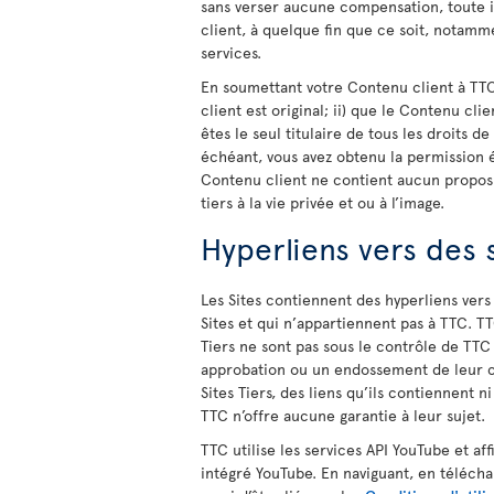
sans verser aucune compensation, toute i
client, à quelque fin que ce soit, notam
services.
En soumettant votre Contenu client à TTC 
client est original; ii) que le Contenu clie
êtes le seul titulaire de tous les droits d
échéant, vous avez obtenu la permission éc
Contenu client ne contient aucun propos d
tiers à la vie privée et ou à l’image.
Hyperliens vers des s
Les Sites contiennent des hyperliens vers 
Sites et qui n’appartiennent pas à TTC. T
Tiers ne sont pas sous le contrôle de TT
approbation ou un endossement de leur c
Sites Tiers, des liens qu’ils contiennent 
TTC n’offre aucune garantie à leur sujet.
TTC utilise les services API YouTube et af
intégré YouTube. En naviguant, en téléchar