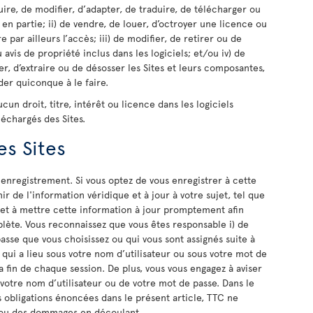
oduire, de modifier, d’adapter, de traduire, de télécharger ou
 en partie; ii) de vendre, de louer, d’octroyer une licence ou
e par ailleurs l’accès; iii) de modifier, de retirer ou de
is de propriété inclus dans les logiciels; et/ou iv) de
, d’extraire ou de désosser les Sites et leurs composantes,
der quiconque à le faire.
n droit, titre, intérêt ou licence dans les logiciels
léchargés des Sites.
es Sites
 enregistrement. Si vous optez de vous enregistrer à cette
ir de l'information véridique et à jour à votre sujet, tel que
 et à mettre cette information à jour promptement afin
lète. Vous reconnaissez que vous êtes responsable i) de
asse que vous choisissez ou qui vous sont assignés suite à
é qui a lieu sous votre nom d’utilisateur ou sous votre mot de
la fin de chaque session. De plus, vous vous engagez à aviser
 votre nom d’utilisateur ou de votre mot de passe. Dans le
s obligations énoncées dans le présent article, TTC ne
s ou des dommages en découlant.