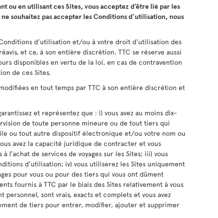
nt ou en utilisant ces Sites, vous acceptez d’être lié par les
s ne souhaitez pas accepter les Conditions d’utilisation, nous
onditions d’utilisation et/ou à votre droit d'utilisation des
réavis, et ce, à son entière discrétion. TTC se réserve aussi
cours disponibles en vertu de la loi, en cas de contravention
tion de ces Sites.
 modifiées en tout temps par TTC à son entière discrétion et
s garantissez et représentez que : i) vous avez au moins dix-
pervision de toute personne mineure ou de tout tiers qui
ile ou tout autre dispositif électronique et/ou votre nom ou
vous avez la capacité juridique de contracter et vous
 à l’achat de services de voyages sur les Sites; iii) vous
itions d’utilisation; iv) vous utiliserez les Sites uniquement
ages pour vous ou pour des tiers qui vous ont dûment
ents fournis à TTC par le biais des Sites relativement à vous
t personnel, sont vrais, exacts et complets et vous avez
ement de tiers pour entrer, modifier, ajouter et supprimer