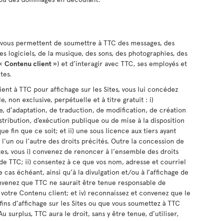
ui vous permettent de soumettre à TTC des messages, des
s logiciels, de la musique, des sons, des photographies, des
(«
Contenu client
») et d’interagir avec TTC, ses employés et
ites.
nt à TTC pour affichage sur les Sites, vous lui concédez
, non exclusive, perpétuelle et à titre gratuit : i)
e, d’adaptation, de traduction, de modification, de création
stribution, d’exécution publique ou de mise à la disposition
e fin que ce soit; et ii) une sous licence aux tiers ayant
r l'un ou l'autre des droits précités. Outre la concession de
es, vous i) convenez de renoncer à l'ensemble des droits
de TTC; ii) consentez à ce que vos nom, adresse et courriel
 cas échéant, ainsi qu’à la divulgation et/ou à l’affichage de
onvenez que TTC ne saurait être tenue responsable de
otre Contenu client; et iv) reconnaissez et convenez que le
ins d’affichage sur les Sites ou que vous soumettez à TTC
surplus, TTC aura le droit, sans y être tenue, d’utiliser,