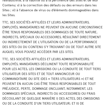
l’exhaustivité, à la fiabilité ou à la pertinence des Sites et de leur
Contenu; v) à la correction des défauts ou des erreurs dans les
Sites ; vi) à l’absence de virus ou d’éléments dommageables dans
les Sites.
TTC, SES SOCIÉTÉS AFFILIÉES ET LEURS ADMINISTRATEURS,
EMPLOYÉS, MANDATAIRES NE PEUVENT EN AUCUNE CIRCONSTANCE
ÊTRE TENUS RESPONSABLES DES DOMMAGES DE TOUTE NATURE,
INDIRECTS, SPÉCIAUX OU ACCESSOIRES, RÉSULTANT DIRECTEMENT
OU INDIRECTEMENT DE L'UTILISATION OU DE LA PERFORMANCE
DES SITES OU DU CONTENU S’Y TROUVANT OU DE TOUT AUTRE SITE
AUQUEL VOUS POUVEZ ACCÉDER PAR LES SITES.
TTC, SES SOCIÉTÉS AFFILIÉES ET LEURS ADMINISTRATEURS,
EMPLOYÉS, MANDATAIRES DÉCLINENT TOUTE RESPONSABILITÉ
POUR LES ACTES, LES OMISSIONS OU LA CONDUITE DE TOUT TIERS
UTILISATEUR DES SITES ET DE TOUT ANNONCEUR OU
COMMANDITAIRE DU SITE (DES « TIERS UTILISATEURS ») ET NE
PEUVENT EN AUCUN CAS ÊTRE TENUS RESPONSABLES DE TOUT
PRÉJUDICE, PERTE, DOMMAGE (INCLUANT, NOTAMMENT, LES
DOMMAGES SPÉCIAUX, INDIRECTS OU ACCESSOIRES) OU FRAIS
DÉCOULANT DE QUELQUE MANIÈRE I) DES ACTES, DES OMISSIONS
OU DE LA CONDUITE D'UN TIERS UTILISATEUR; ET II) DE