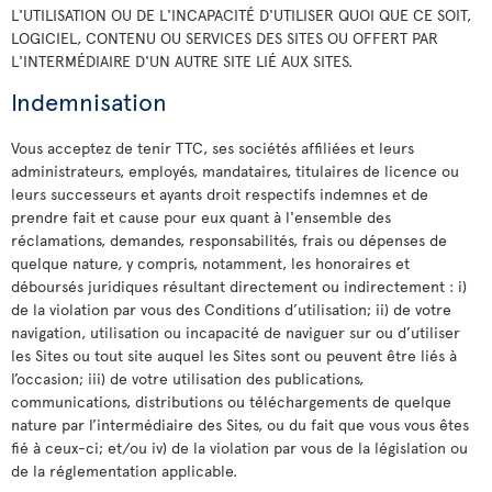
L'UTILISATION OU DE L'INCAPACITÉ D'UTILISER QUOI QUE CE SOIT,
LOGICIEL, CONTENU OU SERVICES DES SITES OU OFFERT PAR
L'INTERMÉDIAIRE D'UN AUTRE SITE LIÉ AUX SITES.
Indemnisation
Vous acceptez de tenir TTC, ses sociétés affiliées et leurs
administrateurs, employés, mandataires, titulaires de licence ou
leurs successeurs et ayants droit respectifs indemnes et de
prendre fait et cause pour eux quant à l'ensemble des
réclamations, demandes, responsabilités, frais ou dépenses de
quelque nature, y compris, notamment, les honoraires et
déboursés juridiques résultant directement ou indirectement : i)
de la violation par vous des Conditions d’utilisation; ii) de votre
navigation, utilisation ou incapacité de naviguer sur ou d’utiliser
les Sites ou tout site auquel les Sites sont ou peuvent être liés à
l’occasion; iii) de votre utilisation des publications,
communications, distributions ou téléchargements de quelque
nature par l’intermédiaire des Sites, ou du fait que vous vous êtes
fié à ceux-ci; et/ou iv) de la violation par vous de la législation ou
de la réglementation applicable.