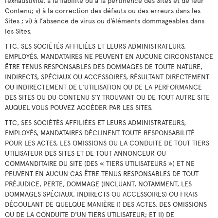
l’exhaustivité, à la fiabilité ou à la pertinence des Sites et de leur
Contenu; v) à la correction des défauts ou des erreurs dans les
Sites ; vi) à l’absence de virus ou d’éléments dommageables dans
les Sites.
TTC, SES SOCIÉTÉS AFFILIÉES ET LEURS ADMINISTRATEURS,
EMPLOYÉS, MANDATAIRES NE PEUVENT EN AUCUNE CIRCONSTANCE
ÊTRE TENUS RESPONSABLES DES DOMMAGES DE TOUTE NATURE,
INDIRECTS, SPÉCIAUX OU ACCESSOIRES, RÉSULTANT DIRECTEMENT
OU INDIRECTEMENT DE L'UTILISATION OU DE LA PERFORMANCE
DES SITES OU DU CONTENU S’Y TROUVANT OU DE TOUT AUTRE SITE
AUQUEL VOUS POUVEZ ACCÉDER PAR LES SITES.
TTC, SES SOCIÉTÉS AFFILIÉES ET LEURS ADMINISTRATEURS,
EMPLOYÉS, MANDATAIRES DÉCLINENT TOUTE RESPONSABILITÉ
POUR LES ACTES, LES OMISSIONS OU LA CONDUITE DE TOUT TIERS
UTILISATEUR DES SITES ET DE TOUT ANNONCEUR OU
COMMANDITAIRE DU SITE (DES « TIERS UTILISATEURS ») ET NE
PEUVENT EN AUCUN CAS ÊTRE TENUS RESPONSABLES DE TOUT
PRÉJUDICE, PERTE, DOMMAGE (INCLUANT, NOTAMMENT, LES
DOMMAGES SPÉCIAUX, INDIRECTS OU ACCESSOIRES) OU FRAIS
DÉCOULANT DE QUELQUE MANIÈRE I) DES ACTES, DES OMISSIONS
OU DE LA CONDUITE D'UN TIERS UTILISATEUR; ET II) DE