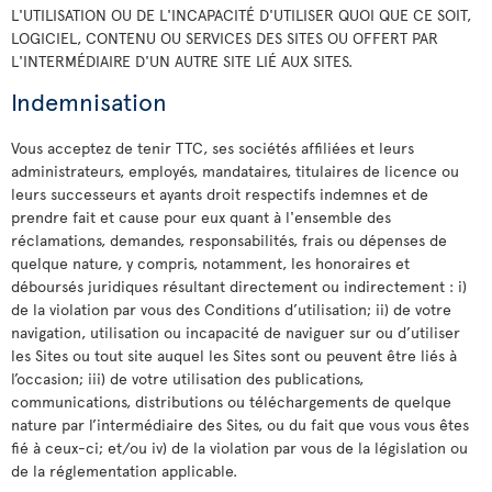
L'UTILISATION OU DE L'INCAPACITÉ D'UTILISER QUOI QUE CE SOIT,
LOGICIEL, CONTENU OU SERVICES DES SITES OU OFFERT PAR
L'INTERMÉDIAIRE D'UN AUTRE SITE LIÉ AUX SITES.
Indemnisation
Vous acceptez de tenir TTC, ses sociétés affiliées et leurs
administrateurs, employés, mandataires, titulaires de licence ou
leurs successeurs et ayants droit respectifs indemnes et de
prendre fait et cause pour eux quant à l'ensemble des
réclamations, demandes, responsabilités, frais ou dépenses de
quelque nature, y compris, notamment, les honoraires et
déboursés juridiques résultant directement ou indirectement : i)
de la violation par vous des Conditions d’utilisation; ii) de votre
navigation, utilisation ou incapacité de naviguer sur ou d’utiliser
les Sites ou tout site auquel les Sites sont ou peuvent être liés à
l’occasion; iii) de votre utilisation des publications,
communications, distributions ou téléchargements de quelque
nature par l’intermédiaire des Sites, ou du fait que vous vous êtes
fié à ceux-ci; et/ou iv) de la violation par vous de la législation ou
de la réglementation applicable.