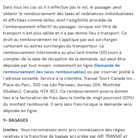
Dans tous les cas où il n'effectue pas le vol, le passager peut
obtenir le remboursement des taxes et redevances individualisées
et affichées comme telles, dont l'exigibilité procède de
l'embarquement effectif du passager, lorsque son titre de
transport n'est plus valide et n'a pas donné lieu à transport. Ce
droit au remboursement ne s'applique pas aux surcharges
carburant ou autres surcharges du transporteur. Le
remboursement interviendra au plus tard trente (30) jours à
compter de la date de réception de la demande, qui peut être
déposée par tout moyen, notamment en ligne
(Demande de
remboursement des taxes remboursables)
ou par courrier postal à
l'adresse suivante: Service à la clientèle, Transat Tours Canada Inc.,
Place du Parc, 300 rue Léo Pariseau, bureau 200, Montréal
(Québec), Canada, H2X 4C2. Ce remboursement pourra donner
lieu à la facturation de frais dans la limite de vingt pourcent (20%)
du montant remboursé. Il sera sans frais lorsque la demande sera
déposée en ligne.
9- BAGAGES
Limites:
Vous reconnaissez avoir pris connaissance des règles
relatives à la franchise de bagage accordée par AIR TRANSAT et