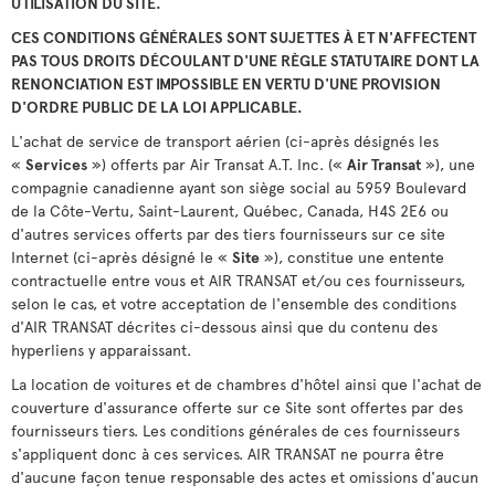
UTILISATION DU SITE.
CES CONDITIONS GÉNÉRALES SONT SUJETTES À ET N'AFFECTENT
PAS TOUS DROITS DÉCOULANT D'UNE RÈGLE STATUTAIRE DONT LA
RENONCIATION EST IMPOSSIBLE EN VERTU D'UNE PROVISION
D'ORDRE PUBLIC DE LA LOI APPLICABLE.
L'achat de service de transport aérien (ci-après désignés les
«
Services
») offerts par Air Transat A.T. Inc. («
Air Transat
»), une
compagnie canadienne ayant son siège social au 5959 Boulevard
de la Côte-Vertu, Saint-Laurent, Québec, Canada, H4S 2E6 ou
d'autres services offerts par des tiers fournisseurs sur ce site
Internet (ci-après désigné le «
Site
»), constitue une entente
contractuelle entre vous et AIR TRANSAT et/ou ces fournisseurs,
selon le cas, et votre acceptation de l'ensemble des conditions
d'AIR TRANSAT décrites ci-dessous ainsi que du contenu des
hyperliens y apparaissant.
La location de voitures et de chambres d'hôtel ainsi que l'achat de
couverture d'assurance offerte sur ce Site sont offertes par des
fournisseurs tiers. Les conditions générales de ces fournisseurs
s'appliquent donc à ces services. AIR TRANSAT ne pourra être
d'aucune façon tenue responsable des actes et omissions d'aucun