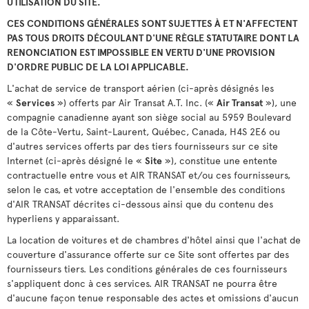
UTILISATION DU SITE.
CES CONDITIONS GÉNÉRALES SONT SUJETTES À ET N'AFFECTENT
PAS TOUS DROITS DÉCOULANT D'UNE RÈGLE STATUTAIRE DONT LA
RENONCIATION EST IMPOSSIBLE EN VERTU D'UNE PROVISION
D'ORDRE PUBLIC DE LA LOI APPLICABLE.
L'achat de service de transport aérien (ci-après désignés les
«
Services
») offerts par Air Transat A.T. Inc. («
Air Transat
»), une
compagnie canadienne ayant son siège social au 5959 Boulevard
de la Côte-Vertu, Saint-Laurent, Québec, Canada, H4S 2E6 ou
d'autres services offerts par des tiers fournisseurs sur ce site
Internet (ci-après désigné le «
Site
»), constitue une entente
contractuelle entre vous et AIR TRANSAT et/ou ces fournisseurs,
selon le cas, et votre acceptation de l'ensemble des conditions
d'AIR TRANSAT décrites ci-dessous ainsi que du contenu des
hyperliens y apparaissant.
La location de voitures et de chambres d'hôtel ainsi que l'achat de
couverture d'assurance offerte sur ce Site sont offertes par des
fournisseurs tiers. Les conditions générales de ces fournisseurs
s'appliquent donc à ces services. AIR TRANSAT ne pourra être
d'aucune façon tenue responsable des actes et omissions d'aucun