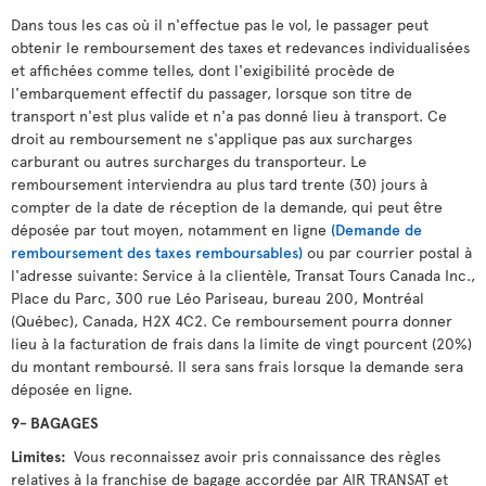
Dans tous les cas où il n'effectue pas le vol, le passager peut
obtenir le remboursement des taxes et redevances individualisées
et affichées comme telles, dont l'exigibilité procède de
l'embarquement effectif du passager, lorsque son titre de
transport n'est plus valide et n'a pas donné lieu à transport. Ce
droit au remboursement ne s'applique pas aux surcharges
carburant ou autres surcharges du transporteur. Le
remboursement interviendra au plus tard trente (30) jours à
compter de la date de réception de la demande, qui peut être
déposée par tout moyen, notamment en ligne
(Demande de
remboursement des taxes remboursables)
ou par courrier postal à
l'adresse suivante: Service à la clientèle, Transat Tours Canada Inc.,
Place du Parc, 300 rue Léo Pariseau, bureau 200, Montréal
(Québec), Canada, H2X 4C2. Ce remboursement pourra donner
lieu à la facturation de frais dans la limite de vingt pourcent (20%)
du montant remboursé. Il sera sans frais lorsque la demande sera
déposée en ligne.
9- BAGAGES
Limites:
Vous reconnaissez avoir pris connaissance des règles
relatives à la franchise de bagage accordée par AIR TRANSAT et