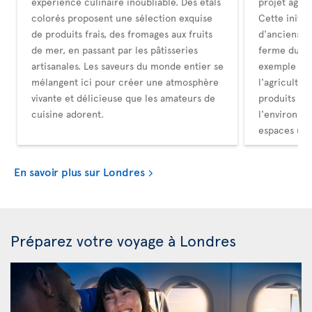
expérience culinaire inoubliable. Des étals
projet agric
colorés proposent une sélection exquise
Cette initia
de produits frais, des fromages aux fruits
d'anciens t
de mer, en passant par les pâtisseries
ferme durab
artisanales. Les saveurs du monde entier se
exemple ins
mélangent ici pour créer une atmosphère
l'agricultur
vivante et délicieuse que les amateurs de
produits lo
cuisine adorent.
l'environnem
espaces urba
En savoir plus sur Londres
Préparez votre voyage à Londres