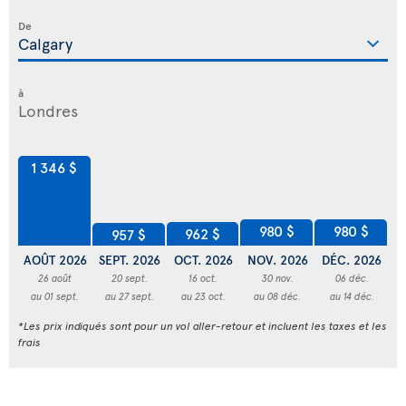
De
à
1 346 $
980 $
980 $
962 $
957 $
AOÛT 2026
SEPT. 2026
OCT. 2026
NOV. 2026
DÉC. 2026
JA
26 août
20 sept.
16 oct.
30 nov.
06 déc.
au 01 sept.
au 27 sept.
au 23 oct.
au 08 déc.
au 14 déc.
*Les prix indiqués sont pour un vol aller-retour et incluent les taxes et les
frais