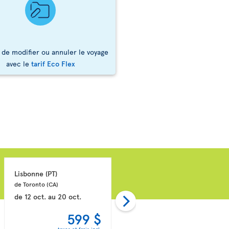
 de modifier ou annuler le voyage
avec le
tarif Eco Flex
Lisbonne 
(PT)
Montego Bay 
(JM)
de Toronto 
(CA)
de Toronto 
(CA)
de
12 oct.
au
20 oct.
de
11 oct.
au
18 oct.
599 $
613 $
taxes et frais incl.
taxes et frais incl.