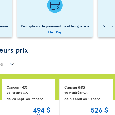
ienne
Des options de paiement flexibles grâce à
L'option
Flex Pay
eurs prix
Cancun 
(MX)
Cancun 
(MX)
de Toronto 
(CA)
de Montréal 
(CA)
de
20 sept.
au
29 sept.
de
30 août
au
10 sept.
494 $
526 $
taxes et frais incl.
taxes et frais incl.