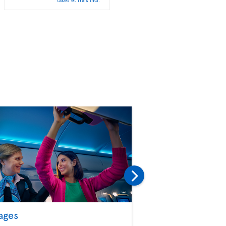
ages
Sélection de sièg