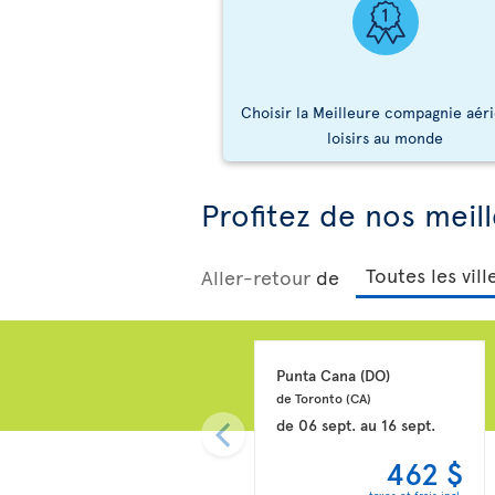
Choisir la Meilleure compagnie aér
loisirs au monde
Profitez de nos meill
Aller-retour
de
Punta Cana 
(DO)
de Toronto 
(CA)
de
06 sept.
au
16 sept.
462 $
taxes et frais incl.