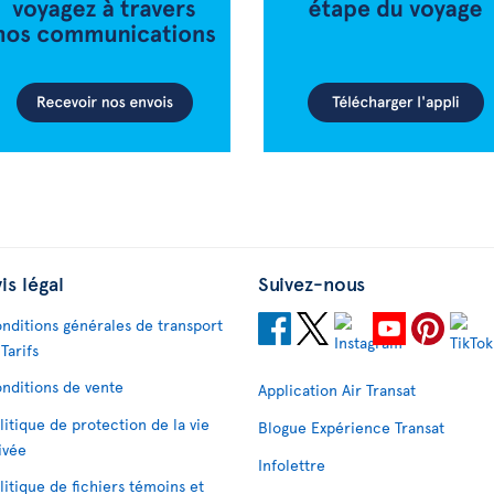
is légal
Suivez-nous
nditions générales de transport
 Tarifs
nditions de vente
Application Air Transat
litique de protection de la vie
Blogue Expérience Transat
ivée
Infolettre
litique de fichiers témoins et