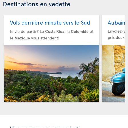
Destinations en vedette
Aubaine
Vols dernière minute vers le Sud
Envolez-vou
Envie de partir? Le
Costa Rica
, la
Colombie
et
prix doux.
le
Mexique
vous attendent!