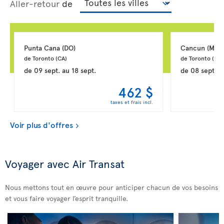
Aller-retour
de
Punta Cana 
(DO)
Cancun 
(MX)
de Toronto 
(CA)
de Toronto 
(CA)
de
09 sept.
au
18 sept.
de
08 sept.
a
462 $
taxes et frais incl.
Voir plus d'offres
Voyager avec Air Transat
Nous mettons tout en œuvre pour anticiper chacun de vos besoins
et vous faire voyager l’esprit tranquille.