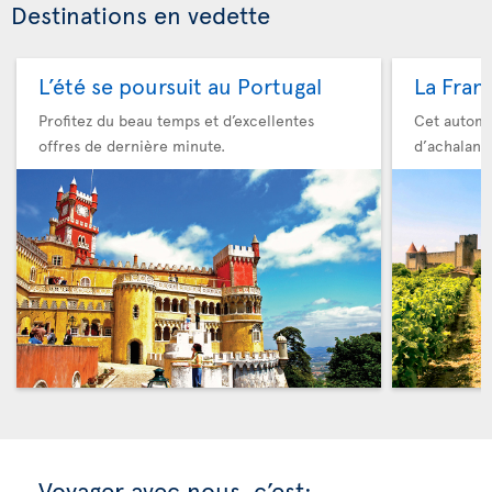
Destinations en vedette
L’été se poursuit au Portugal
La Franc
Profitez du beau temps et d’excellentes
Cet automn
offres de dernière minute.
d’achalanda
Voyager avec nous, c’est: