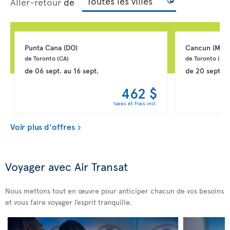
Aller-retour
de
Punta Cana 
(DO)
Cancun 
(MX)
de Toronto 
(CA)
de Toronto 
(CA)
de
06 sept.
au
16 sept.
de
20 sept.
a
462 $
taxes et frais incl.
Voir plus d'offres
Voyager avec Air Transat
Nous mettons tout en œuvre pour anticiper chacun de vos besoins
et vous faire voyager l’esprit tranquille.