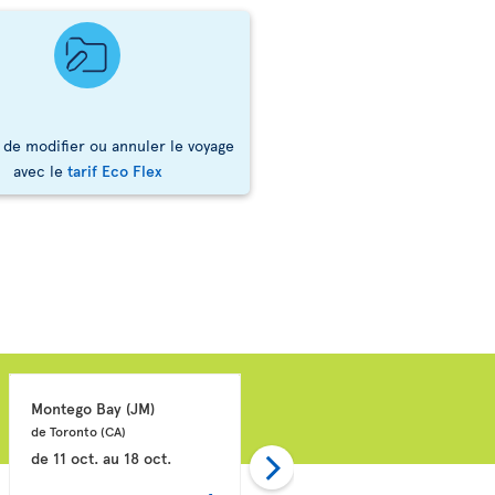
 de modifier ou annuler le voyage
avec le
tarif Eco Flex
Montego Bay 
(JM)
Punta Cana 
(DO)
de Toronto 
(CA)
de Montréal 
(CA)
de
11 oct.
au
18 oct.
de
18 oct.
au
25 oct.