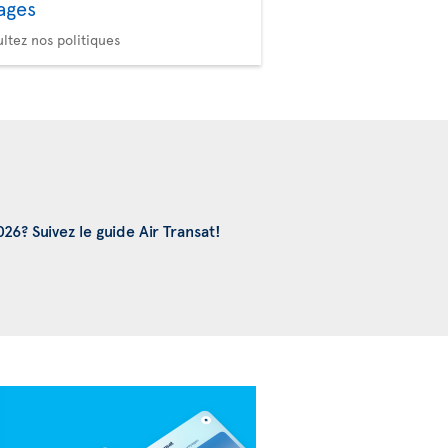
ages
Sélection de sièg
Choisissez votre confort
ltez nos politiques
6? Suivez le guide Air Transat!