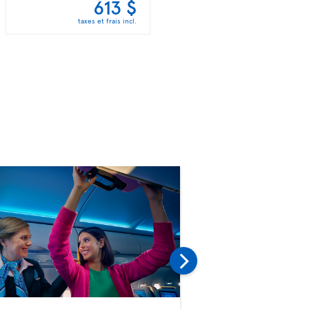
613 $
636 $
taxes et frais incl.
taxes et frais incl.