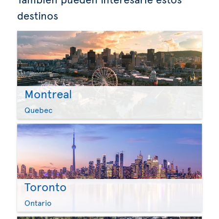
destinos
Montreal
Quebec
Toronto
Ontario