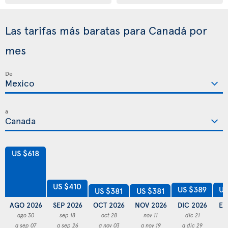
Las tarifas más baratas para Canadá por
mes
De
a
US $618
US $410
US $389
US
US $381
US $381
AGO 2026
SEP 2026
OCT 2026
NOV 2026
DIC 2026
EN
ago 30
sep 18
oct 28
nov 11
dic 21
a sep 07
a sep 26
a nov 03
a nov 19
a dic 29
a