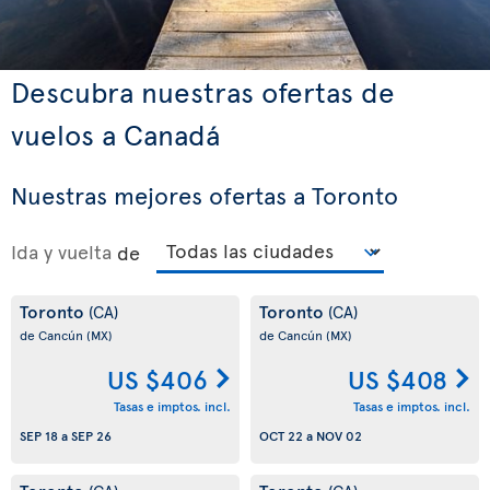
Descubra nuestras ofertas de
vuelos a Canadá
Nuestras mejores ofertas a Toronto
Ida y vuelta
de
Toronto
Toronto
(CA)
(CA)
de Cancún
(MX)
de Cancún
(MX)
US $406
US $408
Tasas e imptos. incl.
Tasas e imptos. incl.
SEP 18
a
SEP 26
OCT 22
a
NOV 02