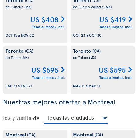
Toronto
Toronto
(CA)
(CA)
de Cancún
(MX)
de Puerto Vallarta
(MX)
US $408
US $419
Tasas e imptos. incl.
Tasas e imptos. incl.
OCT 15
a
NOV 02
OCT 23
a
OCT 30
Toronto
Toronto
(CA)
(CA)
de Tulum
(MX)
de Tulum
(MX)
US $595
US $595
Tasas e imptos. incl.
Tasas e imptos. incl.
ENE 21
a
ENE 27
MAR 11
a
MAR 17
Nuestras mejores ofertas a Montreal
Ida y vuelta
de
Montreal
Montreal
(CA)
(CA)