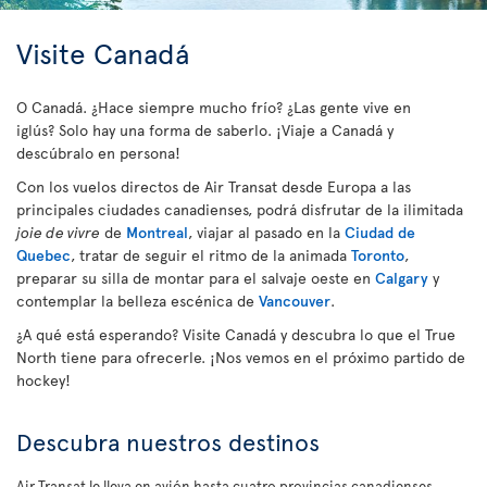
Visite Canadá
O Canadá. ¿Hace siempre mucho frío? ¿Las gente vive en
iglús? Solo hay una forma de saberlo. ¡Viaje a Canadá y
descúbralo en persona!
Con los vuelos directos de Air Transat desde Europa a las
principales ciudades canadienses, podrá disfrutar de la ilimitada
joie de vivre
de
Montreal
, viajar al pasado en la
Ciudad de
Quebec
, tratar de seguir el ritmo de la animada
Toronto
,
preparar su silla de montar para el salvaje oeste en
Calgary
y
contemplar la belleza escénica de
Vancouver
.
¿A qué está esperando? Visite Canadá y descubra lo que el True
North tiene para ofrecerle. ¡Nos vemos en el próximo partido de
hockey!
Descubra nuestros destinos
Air Transat le lleva en avión hasta cuatro provincias canadienses.