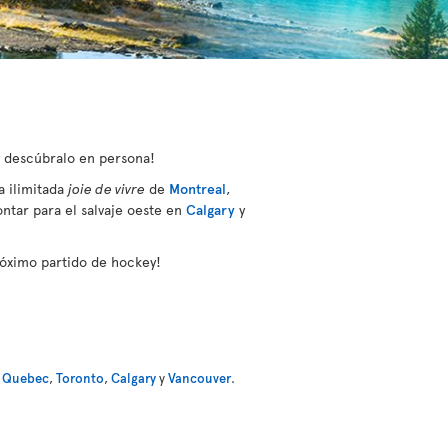
y descúbralo en persona!
a ilimitada
joie de vivre
de
Montreal
,
ontar para el salvaje oeste en
Calgary
y
próximo partido de hockey!
,
Quebec
,
Toronto
,
Calgary
y
Vancouver
.