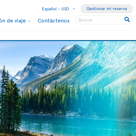
Gestionar mi reserva
Español -
USD
ón de viaje
Contáctenos