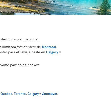
y descúbralo en persona!
a ilimitada
joie de vivre
de
Montreal
,
ontar para el salvaje oeste en
Calgary
y
próximo partido de hockey!
,
Quebec
,
Toronto
,
Calgary
y
Vancouver
.