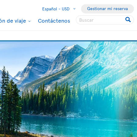
Gestionar mi reserva
Español -
USD
ón de viaje
Contáctenos