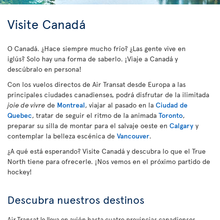
Visite Canadá
O Canadá. ¿Hace siempre mucho frío? ¿Las gente vive en
iglús? Solo hay una forma de saberlo. ¡Viaje a Canadá y
descúbralo en persona!
Con los vuelos directos de Air Transat desde Europa a las
principales ciudades canadienses, podrá disfrutar de la ilimitada
joie de vivre
de
Montreal
, viajar al pasado en la
Ciudad de
Quebec
, tratar de seguir el ritmo de la animada
Toronto
,
preparar su silla de montar para el salvaje oeste en
Calgary
y
contemplar la belleza escénica de
Vancouver
.
¿A qué está esperando? Visite Canadá y descubra lo que el True
North tiene para ofrecerle. ¡Nos vemos en el próximo partido de
hockey!
Descubra nuestros destinos
Air Transat le lleva en avión hasta cuatro provincias canadienses.