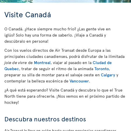
Visite Canadá
O Canadá. ¿Hace siempre mucho frío? ¿Las gente vive en
iglús? Solo hay una forma de saberlo. ¡Viaje a Canadá y
descúbralo en persona!
Con los vuelos directos de Air Transat desde Europa a las
principales ciudades canadienses, podrá disfrutar de la ilimitada
joie de vivre
de
Montreal
, viajar al pasado en la
Ciudad de
Quebec
, tratar de seguir el ritmo de la animada
Toronto
,
preparar su silla de montar para el salvaje oeste en
Calgary
y
contemplar la belleza escénica de
Vancouver
.
¿A qué está esperando? Visite Canadá y descubra lo que el True
North tiene para ofrecerle. ¡Nos vemos en el próximo partido de
hockey!
Descubra nuestros destinos
Air Transat le lleva en avión hasta cuatro provincias canadienses.