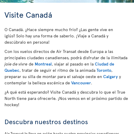
Visite Canadá
O Canadá. ¿Hace siempre mucho frío? ¿Las gente vive en
iglús? Solo hay una forma de saberlo. ¡Viaje a Canadá y
descúbralo en persona!
Con los vuelos directos de Air Transat desde Europa a las
principales ciudades canadienses, podrá disfrutar de la ilimitada
joie de vivre
de
Montreal
, viajar al pasado en la
Ciudad de
Quebec
, tratar de seguir el ritmo de la animada
Toronto
,
preparar su silla de montar para el salvaje oeste en
Calgary
y
contemplar la belleza escénica de
Vancouver
.
¿A qué está esperando? Visite Canadá y descubra lo que el True
North tiene para ofrecerle. ¡Nos vemos en el próximo partido de
hockey!
Descubra nuestros destinos
Air Transat le lleva en avión hasta cuatro provincias canadienses.