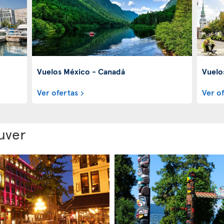
Vuelos México - Canadá
Vuelo
Ver ofertas
Ver o
uver