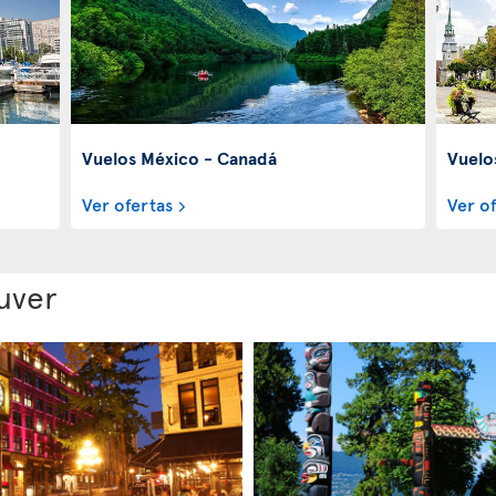
Vuelos México - Canadá
Vuelo
Ver ofertas
Ver o
uver