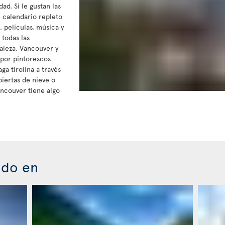
d. Si le gustan las
n calendario repleto
 películas, música y
 todas las
raleza, Vancouver y
 por pintorescos
ga tirolina a través
biertas de nieve o
ancouver tiene algo
ado en