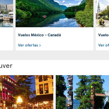
Vuelos México - Canadá
Vuelo
Ver ofertas
Ver o
uver