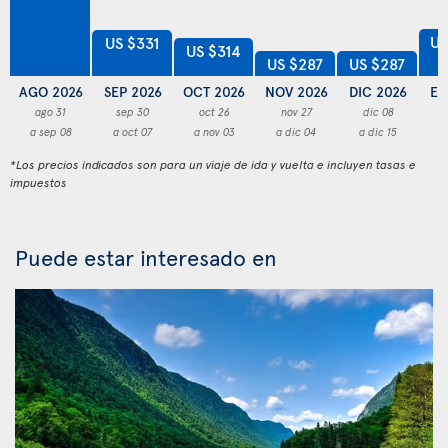
US
US $331
US $314
US $287
US $287
AGO 2026
SEP 2026
OCT 2026
NOV 2026
DIC 2026
EN
ago 31
sep 30
oct 26
nov 27
dic 08
a sep 08
a oct 07
a nov 03
a dic 04
a dic 15
a
*Los precios indicados son para un viaje de ida y vuelta e incluyen tasas e
impuestos
Puede estar interesado en