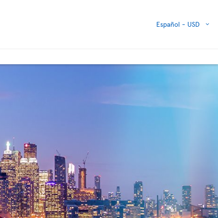
Español -
USD