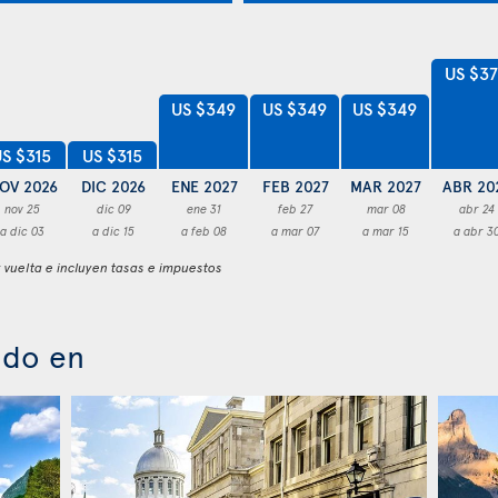
US $3
US $349
US $349
US $349
S $315
US $315
OV 2026
DIC 2026
ENE 2027
FEB 2027
MAR 2027
ABR 20
nov 25
dic 09
ene 31
feb 27
mar 08
abr 24
a dic 03
a dic 15
a feb 08
a mar 07
a mar 15
a abr 3
y vuelta e incluyen tasas e impuestos
ado en