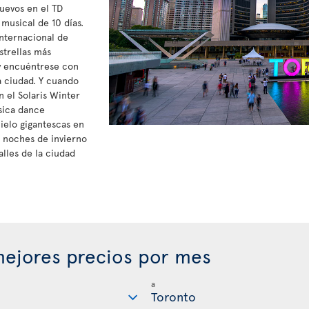
nuevos en el TD
 musical de 10 días.
Internacional de
strellas más
y encuéntrese con
a ciudad. Y cuando
n el Solaris Winter
sica dance
hielo gigantescas en
s noches de invierno
alles de la ciudad
ejores precios por mes
a