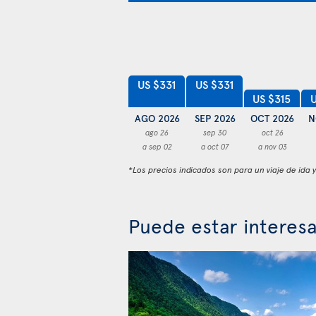
US $331
US $331
US $315
U
AGO 2026
SEP 2026
OCT 2026
N
ago 26
sep 30
oct 26
a sep 02
a oct 07
a nov 03
*Los precios indicados son para un viaje de ida 
Puede estar interes