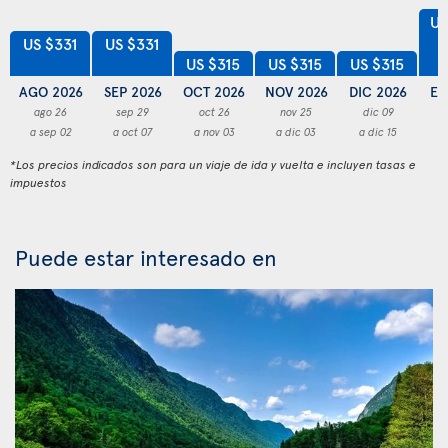
US
US $331
US $331
US $315
US $315
US $315
AGO 2026
SEP 2026
OCT 2026
NOV 2026
DIC 2026
EN
ago 26
sep 29
oct 26
nov 25
dic 09
a sep 02
a oct 07
a nov 03
a dic 03
a dic 15
a
*Los precios indicados son para un viaje de ida y vuelta e incluyen tasas e
impuestos
Puede estar interesado en