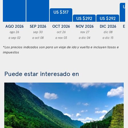
US
US $317
US $292
US $292
AGO 2026
SEP 2026
OCT 2026
NOV 2026
DIC 2026
EN
ago 26
sep 30
oct 26
nov 27
dic 08
a sep 02
a oct 08
a nov 03
a dic 04
a dic 15
a
*Los precios indicados son para un viaje de ida y vuelta e incluyen tasas e
impuestos
Puede estar interesado en