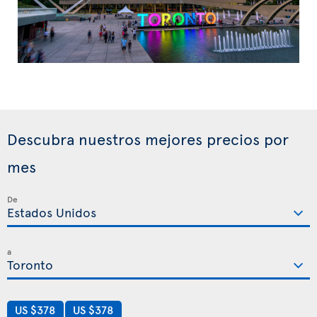
Descubra nuestros mejores precios por
mes
De
a
US $378
US $378