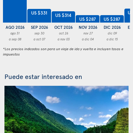
US
US $331
US $314
US $287
US $287
AGO 2026
SEP 2026
OCT 2026
NOV 2026
DIC 2026
EN
ago 31
sep 30
oct 26
nov 27
dic 09
a sep 08
a oct 07
a nov 03
a dic 04
a dic 15
a
*Los precios indicados son para un viaje de ida y vuelta e incluyen tasas e
impuestos
Puede estar interesado en