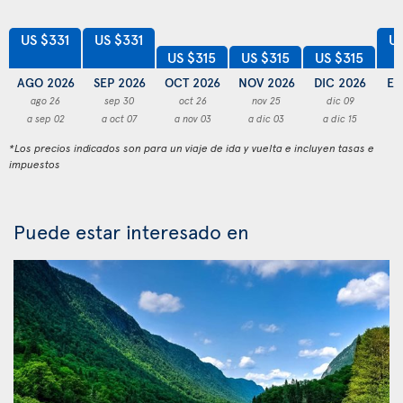
US $331
US $331
US
US $315
US $315
US $315
AGO 2026
SEP 2026
OCT 2026
NOV 2026
DIC 2026
EN
ago 26
sep 30
oct 26
nov 25
dic 09
a sep 02
a oct 07
a nov 03
a dic 03
a dic 15
a
*Los precios indicados son para un viaje de ida y vuelta e incluyen tasas e
impuestos
Puede estar interesado en