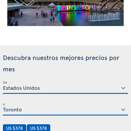
Descubra nuestros mejores precios por
mes
De
a
US $378
US $378