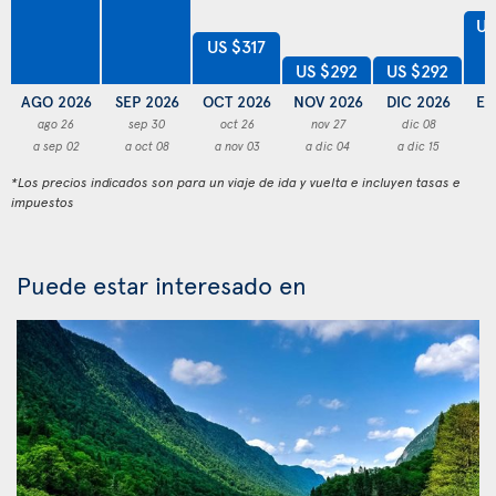
US
US $317
US $292
US $292
AGO 2026
SEP 2026
OCT 2026
NOV 2026
DIC 2026
EN
ago 26
sep 30
oct 26
nov 27
dic 08
a sep 02
a oct 08
a nov 03
a dic 04
a dic 15
a
*Los precios indicados son para un viaje de ida y vuelta e incluyen tasas e
impuestos
Puede estar interesado en