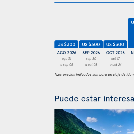
U
US $300
US $300
US $300
AGO 2026
SEP 2026
OCT 2026
N
ago 31
sep 30
oct 17
a sep 08
a oct 08
a oct 24
*Los precios indicados son para un viaje de ida 
Puede estar interes