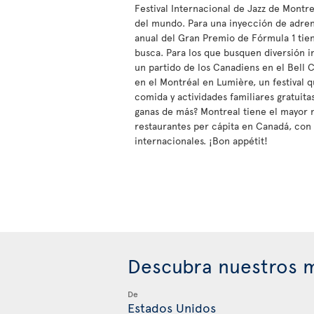
Festival Internacional de Jazz de Montr
del mundo. Para una inyección de adrena
anual del Gran Premio de Fórmula 1 tien
busca. Para los que busquen diversión i
un partido de los Canadiens en el Bell C
en el Montréal en Lumière, un festival q
comida y actividades familiares gratuitas 
ganas de más? Montreal tiene el mayor
restaurantes per cápita en Canadá, con
internacionales. ¡Bon appétit!
Descubra nuestros m
De