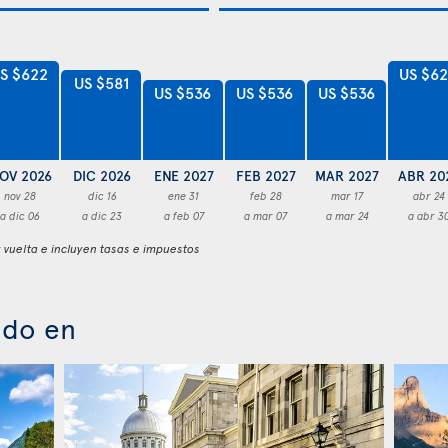
S $622
US $6
US $581
US $536
US $536
US $536
OV 2026
DIC 2026
ENE 2027
FEB 2027
MAR 2027
ABR 20
nov 28
dic 16
ene 31
feb 28
mar 17
abr 24
a dic 06
a dic 23
a feb 07
a mar 07
a mar 24
a abr 3
y vuelta e incluyen tasas e impuestos
ado en