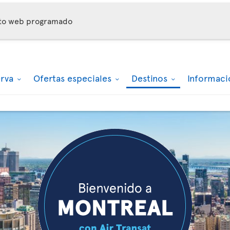
nto web programado
erva
Ofertas especiales
Destinos
Informaci