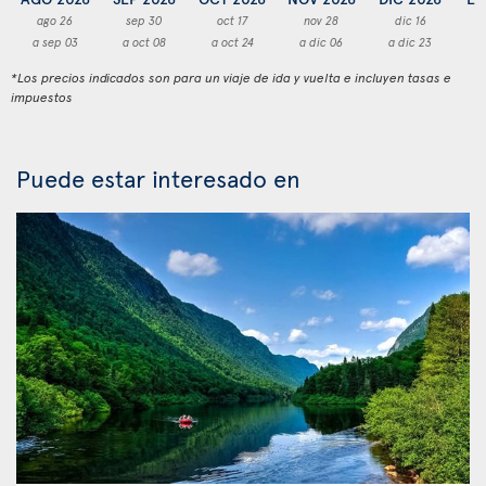
ago 26
sep 30
oct 17
nov 28
dic 16
a sep 03
a oct 08
a oct 24
a dic 06
a dic 23
a
*Los precios indicados son para un viaje de ida y vuelta e incluyen tasas e
impuestos
Puede estar interesado en