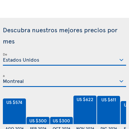
Descubra nuestros mejores precios por
mes
De
a
US $622
US $611
US $574
US
US $300
US $300
AGO 2026
SEP 2026
OCT 2026
NOV 2026
DIC 2026
EN