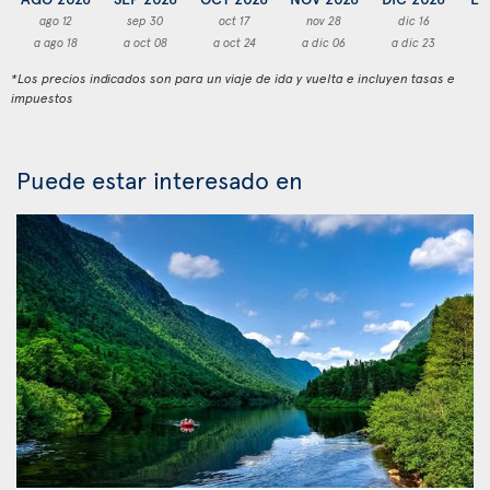
ago 12
sep 30
oct 17
nov 28
dic 16
a ago 18
a oct 08
a oct 24
a dic 06
a dic 23
a
*Los precios indicados son para un viaje de ida y vuelta e incluyen tasas e
impuestos
Puede estar interesado en