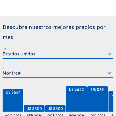
Descubra nuestros mejores precios por
mes
De
a
US $622
US $611
US $567
US
US $300
US $300
AGO 2026
SEP 2026
OCT 2026
NOV 2026
DIC 2026
EN