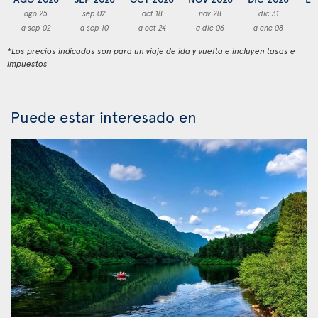
ago 25
sep 02
oct 18
nov 28
dic 31
a sep 02
a sep 10
a oct 24
a dic 06
a ene 08
a
*Los precios indicados son para un viaje de ida y vuelta e incluyen tasas e
impuestos
Puede estar interesado en