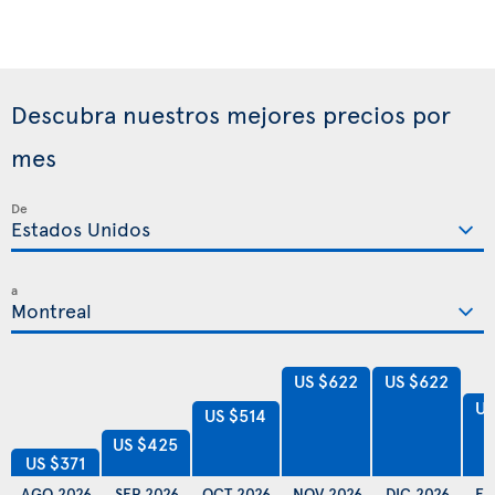
Descubra nuestros mejores precios por
mes
De
a
US $622
US $622
US
US $514
US $425
US $371
AGO 2026
SEP 2026
OCT 2026
NOV 2026
DIC 2026
EN