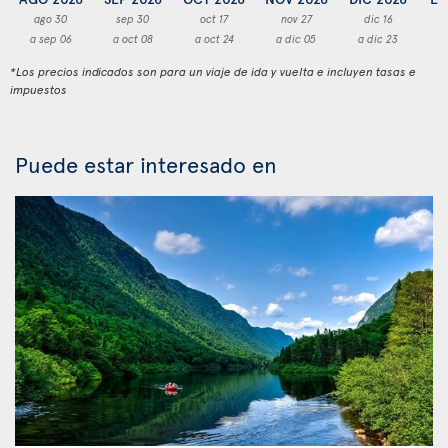
ago 30
sep 30
oct 17
nov 27
dic 16
a sep 06
a oct 08
a oct 24
a dic 05
a dic 23
a
*Los precios indicados son para un viaje de ida y vuelta e incluyen tasas e
impuestos
Puede estar interesado en