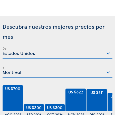
Descubra nuestros mejores precios por
mes
De
a
US $700
US $622
US $611
US
US $300
US $300
AGO 2026
SEP 2026
OCT 2026
NOV 2026
DIC 2026
EN