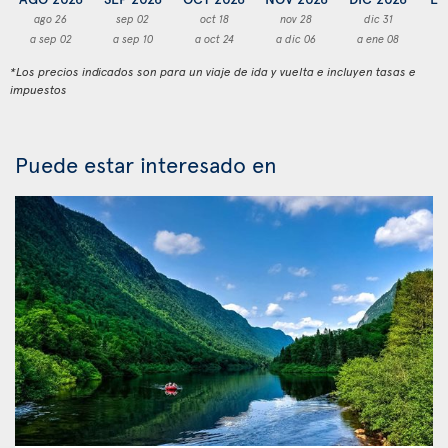
ago 26
sep 02
oct 18
nov 28
dic 31
a sep 02
a sep 10
a oct 24
a dic 06
a ene 08
a
*Los precios indicados son para un viaje de ida y vuelta e incluyen tasas e
impuestos
Puede estar interesado en