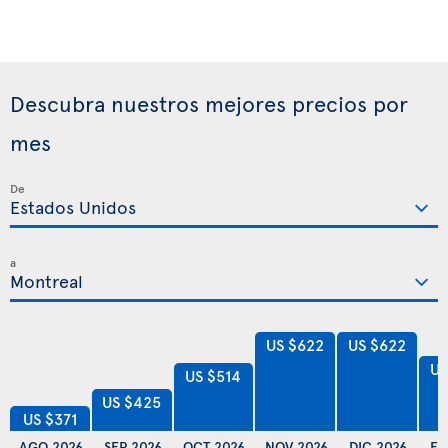
Descubra nuestros mejores precios por
mes
De
a
US $622
US $622
US
US $514
US $425
US $371
AGO 2026
SEP 2026
OCT 2026
NOV 2026
DIC 2026
EN