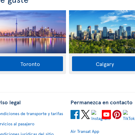
Toronto
Calgary
iso legal
Permanezca en contacto
ndiciones de transporte y tarifas
rvicios al pasajero
Air Transat App
ndiciones jurídicas del sitio