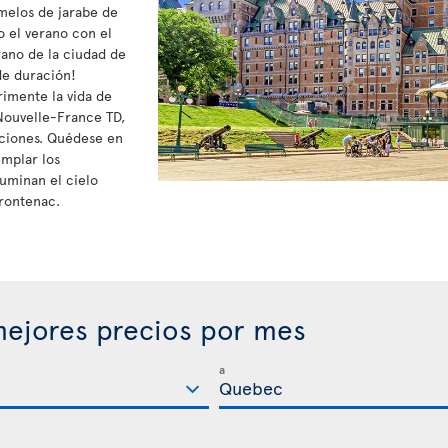
melos de jarabe de
o el verano con el
rano de la ciudad de
de duración!
rimente la vida de
a Nouvelle-France TD,
aciones. Quédese en
mplar los
luminan el cielo
rontenac.
ejores precios por mes
a