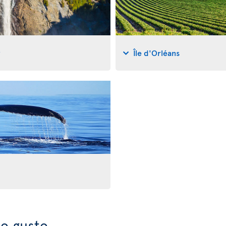
y
Île d'Orléans
e guste