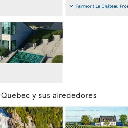
Fairmont Le Château Fro
e Quebec y sus alrededores