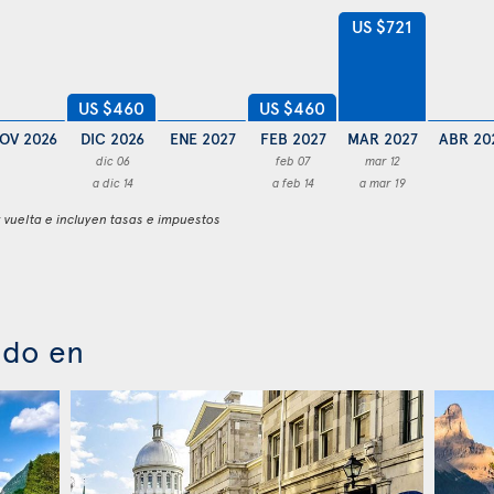
US $721
US $460
US $460
OV 2026
DIC 2026
ENE 2027
FEB 2027
MAR 2027
ABR 20
dic 06
feb 07
mar 12
a dic 14
a feb 14
a mar 19
y vuelta e incluyen tasas e impuestos
ado en