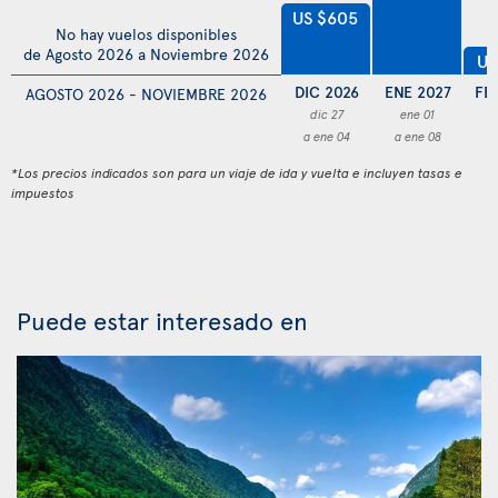
US $605
No hay vuelos disponibles
de Agosto 2026 a Noviembre 2026
US
DIC 2026
ENE 2027
FE
AGOSTO 2026 - NOVIEMBRE 2026
dic 27
ene 01
f
a ene 04
a ene 08
a 
*Los precios indicados son para un viaje de ida y vuelta e incluyen tasas e
impuestos
Puede estar interesado en