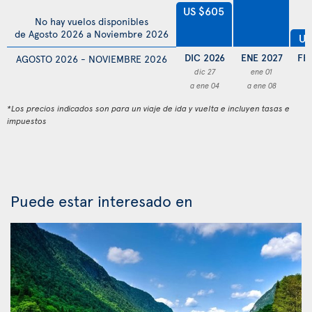
US $605
No hay vuelos disponibles
de Agosto 2026 a Noviembre 2026
US
DIC 2026
ENE 2027
FE
AGOSTO 2026 - NOVIEMBRE 2026
dic 27
ene 01
f
a ene 04
a ene 08
a 
*Los precios indicados son para un viaje de ida y vuelta e incluyen tasas e
impuestos
Puede estar interesado en