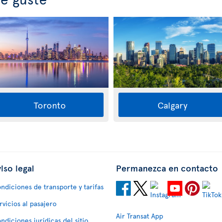
Toronto
Calgary
iso legal
Permanezca en contacto
ndiciones de transporte y tarifas
rvicios al pasajero
Air Transat App
ndiciones jurídicas del sitio