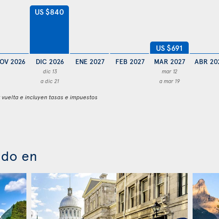
US $840
US $691
OV 2026
DIC 2026
ENE 2027
FEB 2027
MAR 2027
ABR 20
dic 13
mar 12
a dic 21
a mar 19
y vuelta e incluyen tasas e impuestos
ado en