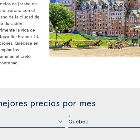
melos de jarabe de
o el verano con el
rano de la ciudad de
de duración!
rimente la vida de
a Nouvelle-France TD,
aciones. Quédese en
mplar los
luminan el cielo
rontenac.
ejores precios por mes
a