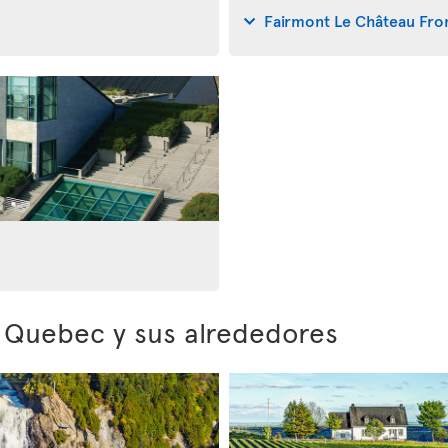
Fairmont Le Château Fro
e Quebec y sus alrededores