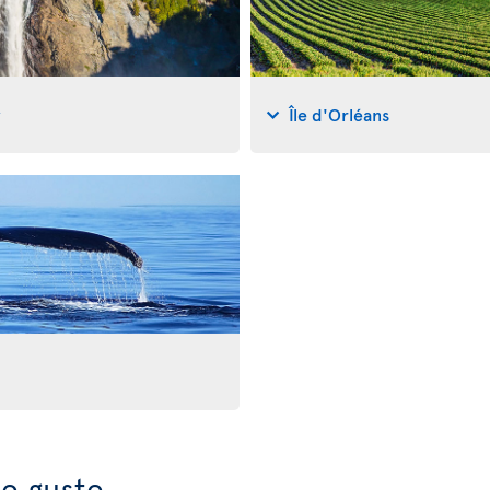
y
Île d'Orléans
e guste