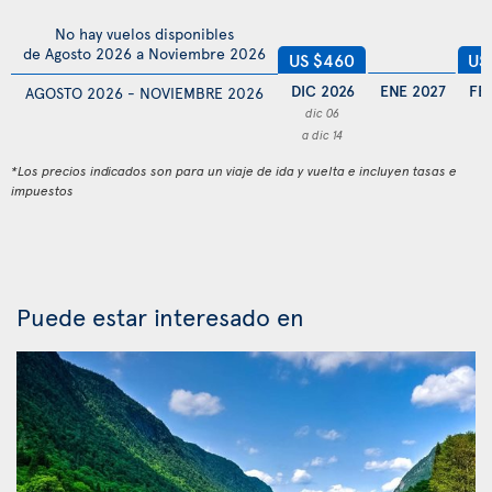
No hay vuelos disponibles
de Agosto 2026 a Noviembre 2026
US $460
US
DIC 2026
ENE 2027
FE
AGOSTO 2026 - NOVIEMBRE 2026
dic 06
f
a dic 14
a 
*Los precios indicados son para un viaje de ida y vuelta e incluyen tasas e
impuestos
Puede estar interesado en