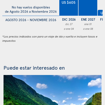
US $605
No hay vuelos disponibles
de Agosto 2026 a Noviembre 2026
US
DIC 2026
ENE 2027
FE
AGOSTO 2026 - NOVIEMBRE 2026
dic 27
ene 01
f
a ene 04
a ene 08
a 
*Los precios indicados son para un viaje de ida y vuelta e incluyen tasas e
impuestos
Puede estar interesado en